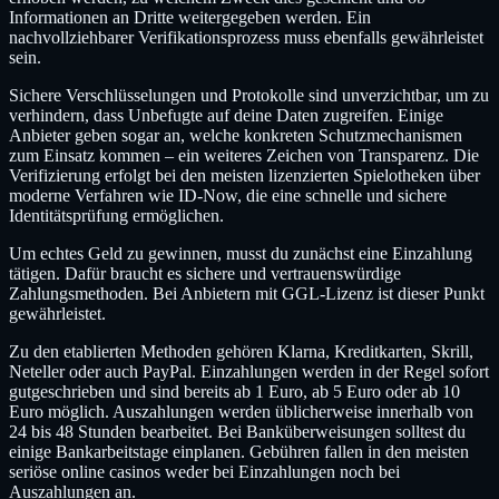
Informationen an Dritte weitergegeben werden. Ein
nachvollziehbarer Verifikationsprozess muss ebenfalls gewährleistet
sein.
Sichere Verschlüsselungen und Protokolle sind unverzichtbar, um zu
verhindern, dass Unbefugte auf deine Daten zugreifen. Einige
Anbieter geben sogar an, welche konkreten Schutzmechanismen
zum Einsatz kommen – ein weiteres Zeichen von Transparenz. Die
Verifizierung erfolgt bei den meisten lizenzierten Spielotheken über
moderne Verfahren wie ID-Now, die eine schnelle und sichere
Identitätsprüfung ermöglichen.
Um echtes Geld zu gewinnen, musst du zunächst eine Einzahlung
tätigen. Dafür braucht es sichere und vertrauenswürdige
Zahlungsmethoden. Bei Anbietern mit GGL-Lizenz ist dieser Punkt
gewährleistet.
Zu den etablierten Methoden gehören Klarna, Kreditkarten, Skrill,
Neteller oder auch PayPal. Einzahlungen werden in der Regel sofort
gutgeschrieben und sind bereits ab 1 Euro, ab 5 Euro oder ab 10
Euro möglich. Auszahlungen werden üblicherweise innerhalb von
24 bis 48 Stunden bearbeitet. Bei Banküberweisungen solltest du
einige Bankarbeitstage einplanen. Gebühren fallen in den meisten
seriöse online casinos weder bei Einzahlungen noch bei
Auszahlungen an.