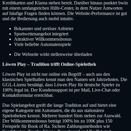
Kreditkarten und Klarna stehen bereit. Darüber hinaus punktet bwin
mit einem umfangreichen Hilfe-Center, in dem Nutzer Antworten
auf häufige Fragen finden können. Die Website-Performance ist gut
und die Bedienung auch mobil intuitiv.
Bekannter und seriöser Anbieter
Sportwettenangebot integriert
Attraktiver Willkommensbonus
Viele beliebte Automatenspiele
Die Webseite wirkt stellenweise überladen
Löwen Play – Tradition trifft Online-Spielothek
Löwen Play ist nicht nur online ein Begriff – auch aus den
klassischen Spielhallen kennt man den Namen seit Jahrzehnten. Die
GGL-Lizenz bestätigt, dass Löwen Play für deutsche Spieler zu
100% legal ist. Der Kundensupport ist per Mail, Live-Chat oder
Kontaktformular erreichbar.
Das Spielangebot greift die lange Tradition auf und bietet eine
eigene Kategorie mit Automaten, die du aus stationären
Spielotheken kennst. Mehrere hundert Slots stehen zur Auswahl.
Der Willkommensbonus beträgt 100% bis zu 100€ plus 150
Freispiele für Book of Ra. Sichere Zahlungsmethoden wie