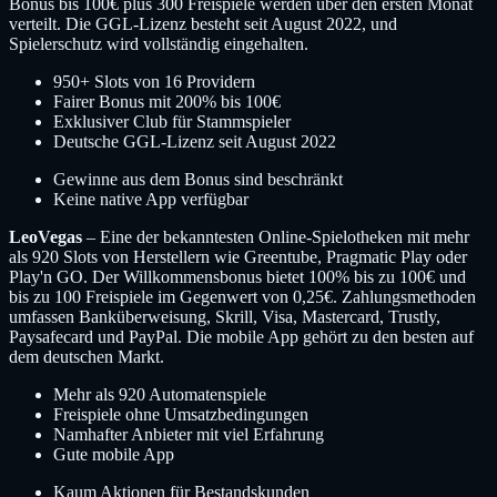
Bonus bis 100€ plus 300 Freispiele werden über den ersten Monat
verteilt. Die GGL-Lizenz besteht seit August 2022, und
Spielerschutz wird vollständig eingehalten.
950+ Slots von 16 Providern
Fairer Bonus mit 200% bis 100€
Exklusiver Club für Stammspieler
Deutsche GGL-Lizenz seit August 2022
Gewinne aus dem Bonus sind beschränkt
Keine native App verfügbar
LeoVegas
– Eine der bekanntesten Online-Spielotheken mit mehr
als 920 Slots von Herstellern wie Greentube, Pragmatic Play oder
Play'n GO. Der Willkommensbonus bietet 100% bis zu 100€ und
bis zu 100 Freispiele im Gegenwert von 0,25€. Zahlungsmethoden
umfassen Banküberweisung, Skrill, Visa, Mastercard, Trustly,
Paysafecard und PayPal. Die mobile App gehört zu den besten auf
dem deutschen Markt.
Mehr als 920 Automatenspiele
Freispiele ohne Umsatzbedingungen
Namhafter Anbieter mit viel Erfahrung
Gute mobile App
Kaum Aktionen für Bestandskunden