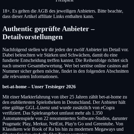
18+. Es gelten die AGB des jeweiligen Anbieters. Bitte beachte,
dass dieser Artikel affiliate Links enthalten kann.
Authentic geprüfte Anbieter –
Detailvorstellungen
Nachfolgend stellen wir dir jeden der zwölf Anbieter im Detail vor.
Dabei beleuchten wir Stärken und Schwächen, damit du eine
fundierte Entscheidung treffen kannst. Die Reihenfolge richtet sich
nach unserer Gesamtbewertung. Wer bei seriöse online casinos auf
Nummer sicher gehen möchte, findet in den folgenden Abschnitten
alle relevanten Informationen.
bet-at-home – Unser Testsieger 2026
Mit einer Markterfahrung von über 25 Jahren zählt bet-at-home zu
den etabliertesten Spielotheken in Deutschland. Der Anbieter hält
eine gültige GGL-Lizenz und wurde zusätzlich von eCogra
verifiziert. Das Spieleangebot umfasst mehr als 1.350
Automatenspiele von 22 renommierten Software-Studios, darunter
Pragmatic Play, Merkur, NetEnt, Play'n Go und Greentube. Von
Klassikern wie Book of Ra bis hin zu modernen Megaways und