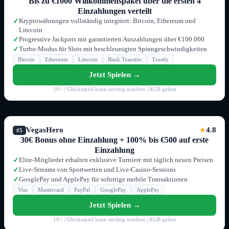
Bis zu €1000 Willkommenspaket über die ersten 4
Einzahlungen verteilt
Kryptowährungen vollständig integriert: Bitcoin, Ethereum und
✓
Litecoin
Progressive Jackpots mit garantierten Auszahlungen über €100.000
✓
Turbo-Modus für Slots mit beschleunigten Spinngeschwindigkeiten
✓
Bitcoin
Ethereum
Litecoin
Bank Transfer
Trustly
Jetzt Spielen →
18+ | Glücksspiel kann süchtig machen | AGB gelten
VegasHero
4.8
★
#5
30€ Bonus ohne Einzahlung + 100% bis €500 auf erste
Einzahlung
Elite-Mitglieder erhalten exklusive Turniere mit täglich neuen Preisen
✓
Live-Streams von Sportwetten und Live-Casino-Sessions
✓
GooglePay und ApplePay für sofortige mobile Transaktionen
✓
Visa
Mastercard
PayPal
GooglePay
ApplePay
Jetzt Spielen →
18+ | Glücksspiel kann süchtig machen | AGB gelten