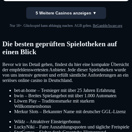
5 Weitere Casinos anzeigen ▼
Nur 18+. Glücksspiel kann abhängig machen. AGB gelten.
BeGambleAware.org
Die besten geprüften Spielotheken auf
einen Blick
Bevor wir ins Detail gehen, findest du hier eine kompakte Übersicht
der empfehlenswertesten Anbieter. Jede dieser Spielotheken wurde
von uns intensiv getestet und erfüllt sämtliche Anforderungen an ein
seriöses online casino in Deutschland.
bet-at-home – Testsieger mit über 25 Jahren Erfahrung
bwin – Breites Spielangebot mit über 1.000 Automaten
Löwen Play – Traditionsmarke mit starkem
Willkommensbonus
Merkur Slots – Bekannter Name mit deutscher GGL-Lizenz
Wildz – Attraktiver Einsteigerbonus
LuckyNiki – Faire Auszahlungsquoten und tägliche Freispiele