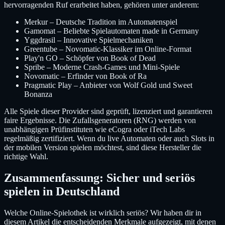
hervorragenden Ruf erarbeitet haben, gehören unter anderem:
Merkur – Deutsche Tradition im Automatenspiel
Gamomat – Beliebte Spielautomaten made in Germany
Yggdrasil – Innovative Spielmechaniken
Greentube – Novomatic-Klassiker im Online-Format
Play'n GO – Schöpfer von Book of Dead
Spribe – Moderne Crash-Games und Mini-Spiele
Novomatic – Erfinder von Book of Ra
Pragmatic Play – Anbieter von Wolf Gold und Sweet
Bonanza
Alle Spiele dieser Provider sind geprüft, lizenziert und garantieren
faire Ergebnisse. Die Zufallsgeneratoren (RNG) werden von
unabhängigen Prüfinstituten wie eCogra oder iTech Labs
regelmäßig zertifiziert. Wenn du live Automaten oder auch Slots in
der mobilen Version spielen möchtest, sind diese Hersteller die
richtige Wahl.
Zusammenfassung: Sicher und seriös
spielen in Deutschland
Welche Online-Spielothek ist wirklich seriös? Wir haben dir in
diesem Artikel die entscheidenden Merkmale aufgezeigt, mit denen