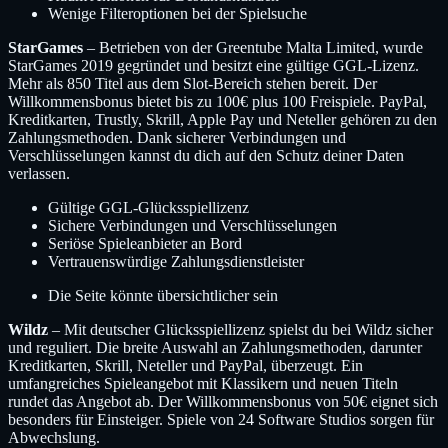
Wenige Filteroptionen bei der Spielsuche
StarGames
– Betrieben von der Greentube Malta Limited, wurde
StarGames 2019 gegründet und besitzt eine gültige GGL-Lizenz.
Mehr als 850 Titel aus dem Slot-Bereich stehen bereit. Der
Willkommensbonus bietet bis zu 100€ plus 100 Freispiele. PayPal,
Kreditkarten, Trustly, Skrill, Apple Pay und Neteller gehören zu den
Zahlungsmethoden. Dank sicherer Verbindungen und
Verschlüsselungen kannst du dich auf den Schutz deiner Daten
verlassen.
Gültige GGL-Glücksspiellizenz
Sichere Verbindungen und Verschlüsselungen
Seriöse Spieleanbieter an Bord
Vertrauenswürdige Zahlungsdienstleister
Die Seite könnte übersichtlicher sein
Wildz
– Mit deutscher Glücksspiellizenz spielst du bei Wildz sicher
und reguliert. Die breite Auswahl an Zahlungsmethoden, darunter
Kreditkarten, Skrill, Neteller und PayPal, überzeugt. Ein
umfangreiches Spieleangebot mit Klassikern und neuen Titeln
rundet das Angebot ab. Der Willkommensbonus von 50€ eignet sich
besonders für Einsteiger. Spiele von 24 Software Studios sorgen für
Abwechslung.