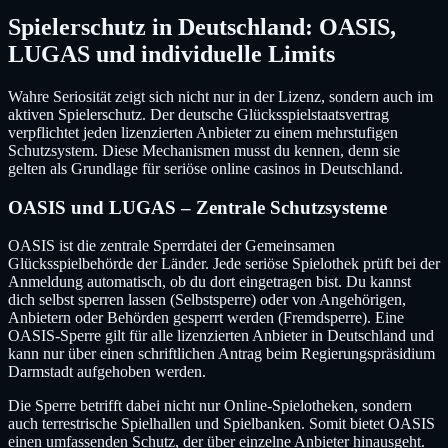
Spielerschutz in Deutschland: OASIS,
LUGAS und individuelle Limits
Wahre Seriosität zeigt sich nicht nur in der Lizenz, sondern auch im
aktiven Spielerschutz. Der deutsche Glücksspielstaatsvertrag
verpflichtet jeden lizenzierten Anbieter zu einem mehrstufigen
Schutzsystem. Diese Mechanismen musst du kennen, denn sie
gelten als Grundlage für seriöse online casinos in Deutschland.
OASIS und LUGAS – Zentrale Schutzsysteme
OASIS ist die zentrale Sperrdatei der Gemeinsamen
Glücksspielbehörde der Länder. Jede seriöse Spielothek prüft bei der
Anmeldung automatisch, ob du dort eingetragen bist. Du kannst
dich selbst sperren lassen (Selbstsperre) oder von Angehörigen,
Anbietern oder Behörden gesperrt werden (Fremdsperre). Eine
OASIS-Sperre gilt für alle lizenzierten Anbieter in Deutschland und
kann nur über einen schriftlichen Antrag beim Regierungspräsidium
Darmstadt aufgehoben werden.
Die Sperre betrifft dabei nicht nur Online-Spielotheken, sondern
auch terrestrische Spielhallen und Spielbanken. Somit bietet OASIS
einen umfassenden Schutz, der über einzelne Anbieter hinausgeht.