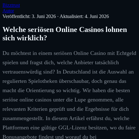
Bizztrust
Autor
Veröffentlicht: 3. Juni 2026
·
Aktualisiert: 4. Juni 2026
Welche seriösen Online Casinos lohnen
sich wirklich?
Du möchtest in einem seriösen Online Casino mit Echtgeld
spielen und fragst dich, welche Anbieter tatsächlich
vertrauenswürdig sind? In Deutschland ist die Auswahl an
regulierten Spielotheken überschaubar, doch genau das
macht die Orientierung so wichtig. Wir haben die besten
seriöse online casinos unter die Lupe genommen, alle
relevanten Kriterien geprüft und die Ergebnisse für dich
zusammengestellt. In diesem Artikel erfährst du, welche
Plattformen eine gültige GGL-Lizenz besitzen, wo du faire
Bonusangebote findest und worauf du bei