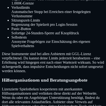
1.000€-Grenze
Verlustlimits
Automatischer Stopp bei Erreichen einer festgelegten
Verlustsumme
Sitzungszeit-Limits
Begrenzung der Spielzeit pro Login-Session
Panic-Button
Sofortige 24-Stunden-Sperre auf Knopfdruck
Selbsttests
Anonyme Fragebögen zur Einschätzung des eigenen
Spielverhaltens
Diese Instrumente sind bei allen Anbietern mit GGL-Lizenz
verpflichtend. Du kannst deine Limits jederzeit herabsetzen – eine
Erhöhung wird hingegen erst nach einer Wartezeit wirksam. So wird
sichergestellt, dass impulsive Entscheidungen nicht sofort umgesetzt
werden können.
Hilfsorganisationen und Beratungsangebote
Lizenzierte Spielotheken kooperieren mit anerkannten
Hilfsorganisationen und verlinken diese direkt auf der Webseite.
Wenn du oder ein Angehöriger Unterstützung benötigt, findest du
dort alle relevanten Anlaufstellen. Anbieter ohne Verweis auf