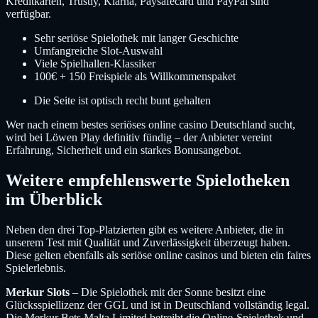
Kreditkarten, Trustly, Klarna, Paysafecard und PayPal sind
verfügbar.
Sehr seriöse Spielothek mit langer Geschichte
Umfangreiche Slot-Auswahl
Viele Spielhallen-Klassiker
100€ + 150 Freispiele als Willkommenspaket
Die Seite ist optisch recht bunt gehalten
Wer nach einem bestes seriöses online casino Deutschland sucht,
wird bei Löwen Play definitiv fündig – der Anbieter vereint
Erfahrung, Sicherheit und ein starkes Bonusangebot.
Weitere empfehlenswerte Spielotheken
im Überblick
Neben den drei Top-Platzierten gibt es weitere Anbieter, die in
unserem Test mit Qualität und Zuverlässigkeit überzeugt haben.
Diese gelten ebenfalls als seriöse online casinos und bieten ein faires
Spielerlebnis.
Merkur Slots
– Die Spielothek mit der Sonne besitzt eine
Glücksspiellizenz der GGL und ist in Deutschland vollständig legal.
Die Merkur Bets Malta Limited betreibt die Online-Spielothek und